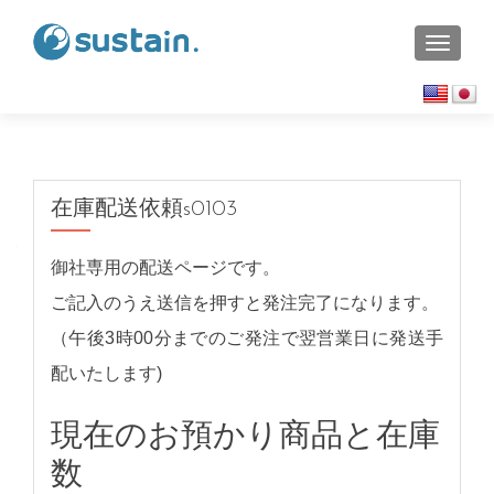
TOGGL
在庫配送依頼s0103
御社専用の配送ページです。
ご記入のうえ送信を押すと発注完了になります。
（午後3時00分までのご発注で翌営業日に発送手
配いたします)
現在のお預かり商品と在庫
数