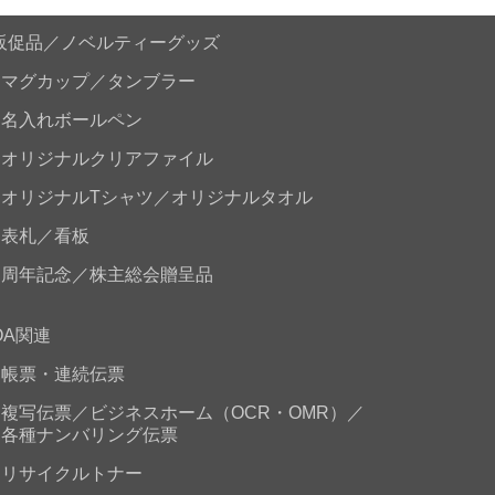
販促品／ノベルティーグッズ
マグカップ／タンブラー
名入れボールペン
オリジナルクリアファイル
オリジナルTシャツ／オリジナルタオル
表札／看板
周年記念／株主総会贈呈品
OA関連
帳票・連続伝票
複写伝票／ビジネスホーム（OCR・OMR）／
各種ナンバリング伝票
リサイクルトナー