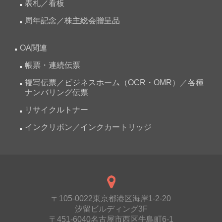
表札／看板
周年記念／株主総会贈呈品
OA関連
帳票・連続伝票
複写伝票／ビジネスホーム（OCR・OMR）／各種
ナンバリング伝票
リサイクルトナー
インクリボン／インクカートリッジ
〒105-0022東京都港区海岸1-2-20
汐留ビルディング3F
〒451-6040名古屋市西区牛島町6-1