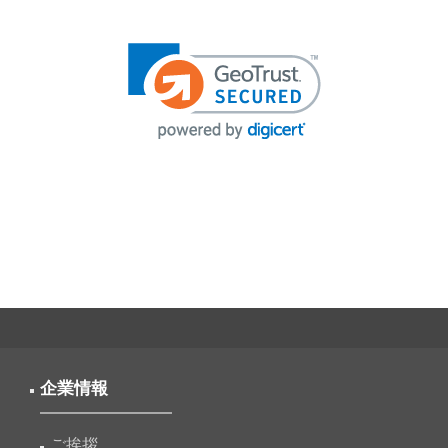
投
稿
ナ
ビ
ゲ
ー
シ
ョ
ン
企業情報
ご挨拶