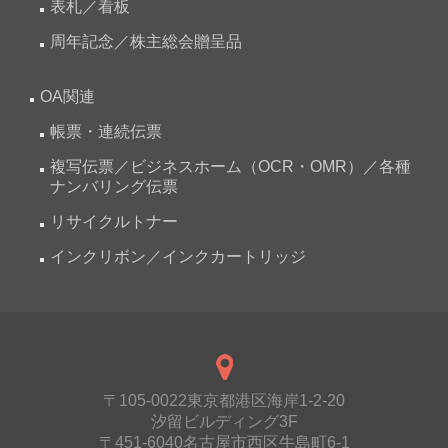
表札／看板
周年記念／株主総会贈呈品
OA関連
帳票・連続伝票
複写伝票／ビジネスホーム（OCR・OMR）／各種
ナンバリング伝票
リサイクルトナー
インクリボン／インクカートリッジ
〒105-0022東京都港区海岸1-2-20
汐留ビルディング3F
〒451-6040名古屋市西区牛島町6-1