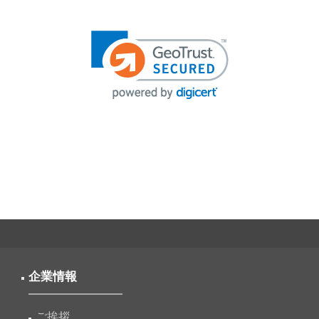
投
稿
ナ
ビ
ゲ
ー
シ
ョ
ン
企業情報
ご挨拶