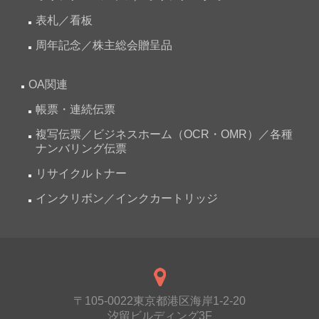
表札／看板
周年記念／株主総会贈呈品
OA関連
帳票・連続伝票
複写伝票／ビジネスホーム（OCR・OMR）／各種
ナンバリング伝票
リサイクルトナー
インクリボン／インクカートリッジ
〒105-0022東京都港区海岸1-2-20
汐留ビルディング3F