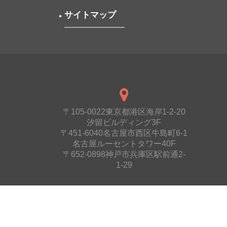
サイトマップ
〒105-0022東京都港区海岸1-2-20
汐留ビルディング3F
〒451-6040名古屋市西区牛島町6-1
名古屋ルーセントタワー40F
〒652-0898神戸市兵庫区駅前通2-
1-29