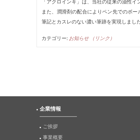
「アクロインキ」は、当社の従来の油性イン
また、潤滑剤の配合によりペン先でのボー
筆記とカスレのない濃い筆跡を実現しまし
カテゴリー:
お知らせ
（リンク）
投
稿
ナ
ビ
ゲ
企業情報
ー
シ
ご挨拶
ョ
事業概要