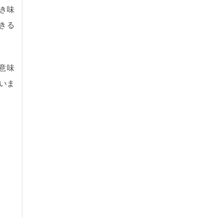
き味
きる
う意味
いま