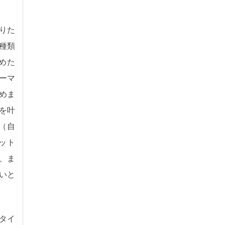
りた
種類
めた
ーマ
めま
いを叶
（自
ット
、ま
いと
タイ